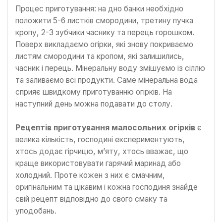
Процес приготування: на дно банки необхідно
положити 5-6 листків смородини, третину пучка
кропу, 2-3 зубчики часнику та перець горошком.
Поверх викладаємо огірки, які знову покриваємо
листям смородини та кропом, які залишились,
часник і перець. Мінеральну воду змішуємо із сіллю
та заливаємо всі продукти. Саме мінеральна вода
сприяє швидкому приготуванню огірків. На
наступний день можна подавати до столу.
Рецептів приготування малосольних огірків
є
велика кількість, господині експериментують,
хтось додає гірчицю, м’яту, хтось вважає, що
краще використовувати гарячий маринад або
холодний. Проте кожен з них є смачним,
оригінальним та цікавим і кожна господиня знайде
свій рецепт відповідно до свого смаку та
уподобань.