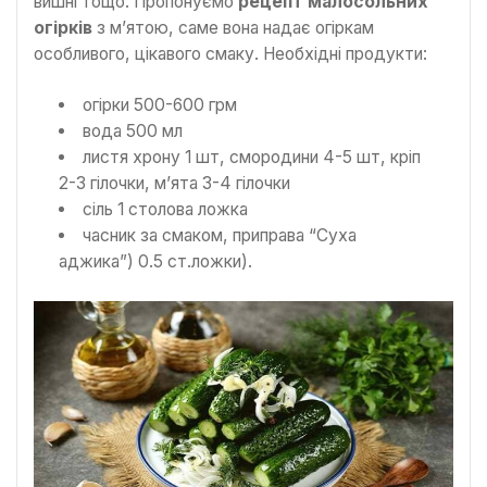
вишні тощо. Пропонуємо
рецепт малосольних
огірків
з м’ятою, саме вона надає огіркам
особливого, цікавого смаку. Необхідні продукти:
огірки 500-600 грм
вода 500 мл
листя хрону 1 шт, смородини 4-5 шт, кріп
2-3 гілочки, м’ята 3-4 гілочки
сіль 1 столова ложка
часник за смаком, приправа “Суха
аджика”) 0.5 ст.ложки).