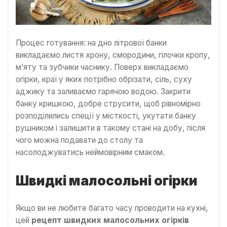
Процес готування: на дно літрової банки
викладаємо листя хрону, смородини, гілочки кропу,
м’яту та зубчики часнику. Поверх викладаємо
огірки, краї у яких потрібно обрізати, сіль, суху
аджику та заливаємо гарячою водою. Закрити
банку кришкою, добре струсити, щоб рівномірно
розподілились спеції у місткості, укутати банку
рушником і залишити в такому стані на добу, після
чого можна подавати до столу та
насолоджуватись неймовірним смаком.
Швидкі малосольні огірки
Якщо ви не любите багато часу проводити на кухні,
цей
рецепт швидких малосольних огірків