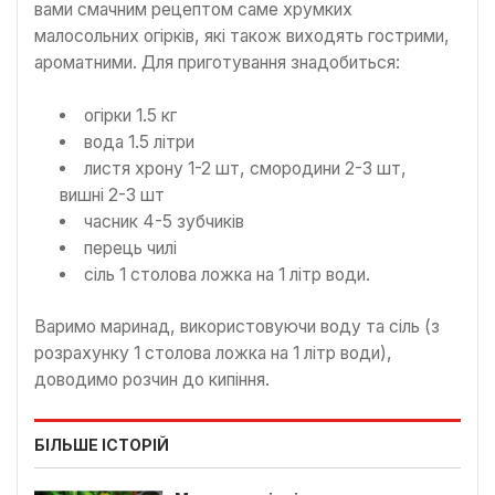
вами смачним рецептом саме хрумких
малосольних огірків, які також виходять гострими,
ароматними. Для приготування знадобиться:
огірки 1.5 кг
вода 1.5 літри
листя хрону 1-2 шт, смородини 2-3 шт,
вишні 2-3 шт
часник 4-5 зубчиків
перець чилі
сіль 1 столова ложка на 1 літр води.
Варимо маринад, використовуючи воду та сіль (з
розрахунку 1 столова ложка на 1 літр води),
доводимо розчин до кипіння.
БІЛЬШЕ ІСТОРІЙ