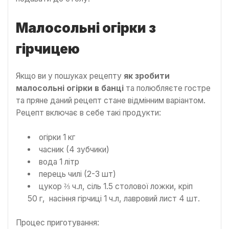
Малосольні огірки з
гірчицею
Якщо ви у пошуках рецепту
як зробити
малосольні огірки в банці
та полюбляєте гостре
та пряне даний рецепт стане відмінним варіантом.
Рецепт включає в себе такі продукти:
огірки 1 кг
часник (4 зубчики)
вода 1 літр
перець чилі (2-3 шт)
цукор ⅔ ч.л, сіль 1.5 столової ложки, кріп
50 г, насіння гірчиці 1 ч.л, лавровий лист 4 шт.
Процес приготування: