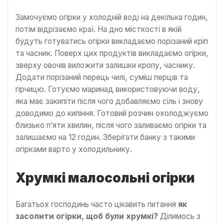
Замочуємо огірки у холодній воді на декілька годин,
потім відрізаємо краї. На дно місткості в якій
будуть готуватись огірки викладаємо порізаний кріп
та часник. Поверх цих продуктів викладаємо огірки,
зверху овочів виложити залишки кропу, часнику.
Додати порізаний перець чилі, суміш перців та
гірчицю. Готуємо маринад використовуючи воду,
яка має закипіти після чого добавляємо сіль і знову
доводимо до кипіння. Готовий розчин охолоджуємо
близько п’яти хвилин, після чого заливаємо огірки та
залишаємо на 12 годин. Зберігати банку з такими
огірками варто у холодильнику.
Хрумкі малосольні огірки
Багатьох господинь часто цікавить питання
як
засолити огірки, щоб були хрумкі?
Ділимось з