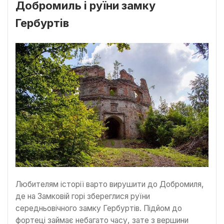
Добромиль і руїни замку
Гербуртів
Любителям історії варто вирушити до Добромиля,
де на Замковій горі збереглися руїни
середньовічного замку Гербуртів. Підйом до
фортеці займає небагато часу, зате з вершини