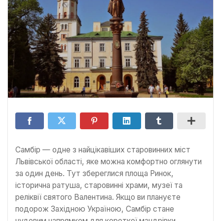
Самбір — одне з найцікавіших старовинних міст
Львівської області, яке можна комфортно оглянути
за один день. Тут збереглися площа Ринок,
історична ратуша, старовинні храми, музеї та
реліквії святого Валентина. Якщо ви плануєте
подорож Західною Україною, Самбір стане
чудовим напрямком для короткої мандрівки