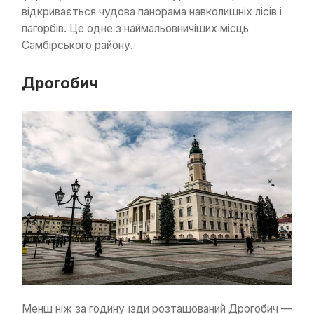
відкривається чудова панорама навколишніх лісів і
пагорбів. Це одне з наймальовничіших місць
Самбірського району.
Дрогобич
Менш ніж за годину їзди розташований Дрогобич —