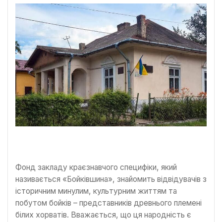
Фонд закладу краєзнавчого специфіки, який
називається «Бойківшина», знайомить відвідувачів з
історичним минулим, культурним життям та
побутом бойків – представників древнього племені
білих хорватів. Вважається, що ця народність є