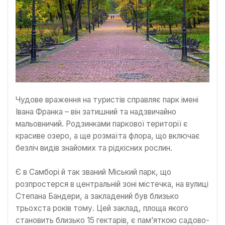
Чудове враження на туристів справляє парк імені
Івана Франка – він затишний та надзвичайно
мальовничий. Родзинками паркової території є
красиве озеро, а ще розмаїта флора, що включає
безліч видів знайомих та рідкісних рослин.
Є в Самборі й так званий Міський парк, що
розпростерся в центральній зоні містечка, на вулиці
Степана Бандери, а закладений був близько
трьохста років тому. Цей заклад, площа якого
становить близько 15 гектарів, є пам’яткою садово-