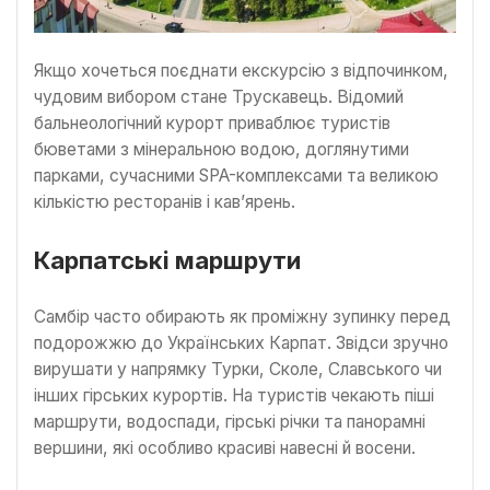
Якщо хочеться поєднати екскурсію з відпочинком,
чудовим вибором стане Трускавець. Відомий
бальнеологічний курорт приваблює туристів
бюветами з мінеральною водою, доглянутими
парками, сучасними SPA-комплексами та великою
кількістю ресторанів і кав’ярень.
Карпатські маршрути
Самбір часто обирають як проміжну зупинку перед
подорожжю до Українських Карпат. Звідси зручно
вирушати у напрямку Турки, Сколе, Славського чи
інших гірських курортів. На туристів чекають піші
маршрути, водоспади, гірські річки та панорамні
вершини, які особливо красиві навесні й восени.