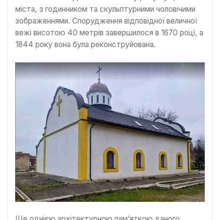
міста, з годинником та скульптурними чоловічими
зображеннями. Спорудження відповідної величної
вежі висотою 40 метрів завершилося в 1670 році, а
1844 року вона була реконструйована.
Ще однією архітектурною пам’яткою даного