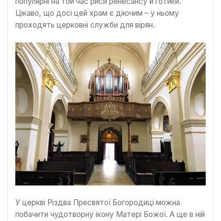
популярні на той час риси ренесансу й готики.
Цікаво, що досі цей храм є діючим – у ньому
проходять церковні служби для вірян.
У церкві Різдва Пресвятої Богородиці можна
побачити чудотворну ікону Матері Божої. А ще в ній