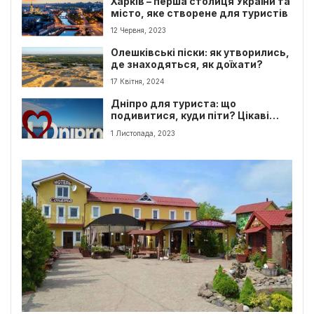
Харків – перша столиця України та
місто, яке створене для туристів
12 Червня, 2023
Олешківські піски: як утворились,
де знаходяться, як доїхати?
17 Квітня, 2024
Дніпро для туриста: що
подивитися, куди піти? Цікаві
місця
1 Листопада, 2023