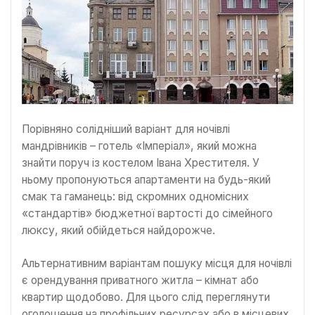
Порівняно солідніший варіант для ночівлі
мандрівників – готель «Імперіал», який можна
знайти поруч із костелом Івана Хрестителя. У
ньому пропонуються апартаменти на будь-який
смак та гаманець: від скромних одномісних
«стандартів» бюджетної вартості до сімейного
люксу, який обійдеться найдорожче.
Альтернативним варіантам пошуку місця для ночівлі
є орендування приватного житла – кімнат або
квартир щодобово. Для цього слід переглянути
оголошення на профільних ресурсах або в місцевих