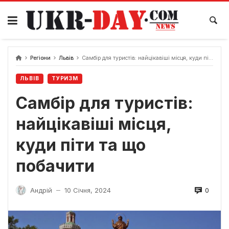
Перейти
до
вмісту
Регіони
Львів
Самбір для туристів: найцікавіші місця, куди піти та що побачити
ЛЬВІВ
ТУРИЗМ
Самбір для туристів:
найцікавіші місця,
куди піти та що
побачити
0
Андрій
10 Січня, 2024
—