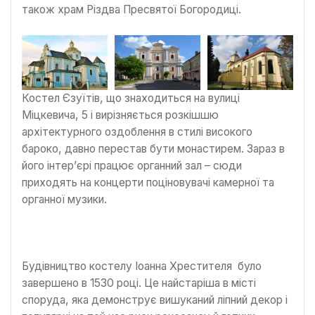
також храм Різдва Пресвятої Богородиці.
Костел Єзуїтів, що знаходиться на вулиці
Міцкевича, 5 і вирізняється розкішшю
архітектурного оздоблення в стилі високого
бароко, давно перестав бути монастирем. Зараз в
його інтер’єрі працює органний зал – сюди
приходять на концерти поціновувачі камерної та
органної музики.
Будівництво костелу Іоанна Хрестителя було
завершено в 1530 році. Це найстаріша в місті
споруда, яка демонструє вишуканий ліпний декор і