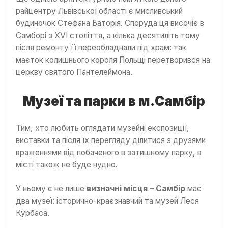
райцентру Львівської області є мисливський
будиночок Стефана Баторія. Споруда ця височіє в
Самборі з ХVІ століття, а кілька десятиліть тому
після ремонту її переобладнали під храм: так
маєток колишнього короля Польщі перетворився на
церкву святого Пантелеймона.
Музеї та парки в м.Самбір
Тим, хто любить оглядати музейні експозиції,
виставки та після їх перегляду ділитися з друзями
враженнями від побаченого в затишному парку, в
місті також не буде нудно.
У ньому є не лише
визначні місця – Самбір
має
два музеї: історично-краєзнавчий та музей Леся
Курбаса.