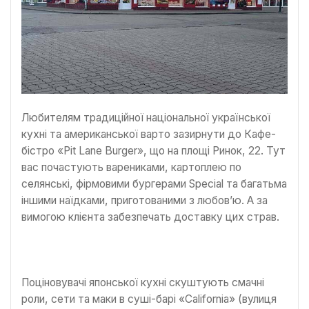
Любителям традиційної національної української
кухні та американської варто зазирнути до Кафе-
бістро «Pit Lane Burger», що на площі Ринок, 22. Тут
вас почастують варениками, картоплею по
селянські, фірмовими бургерами Special та багатьма
іншими наїдками, приготованими з любов’ю. А за
вимогою клієнта забезпечать доставку цих страв.
Поціновувачі японської кухні скуштують смачні
роли, сети та маки в суші-барі «California» (вулиця