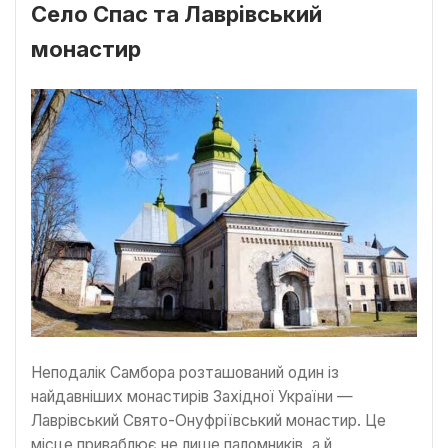
Село Спас та Лаврівський
монастир
Неподалік Самбора розташований один із
найдавніших монастирів Західної України —
Лаврівський Свято-Онуфріївський монастир. Це
місце приваблює не лише паломників, а й