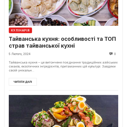
КУЛІНАРІЯ
Тайванська кухня: особливості та ТОП
страв тайванської кухні
5 Лютого, 2024
0
Тайванська кухня – це витончене поєднання традиційних азійських
смаків, екзотичних інгредієнтів, притаманних цій культурі. Завдяки
своїй унікальн...
ЧИТАТИ ДАЛІ