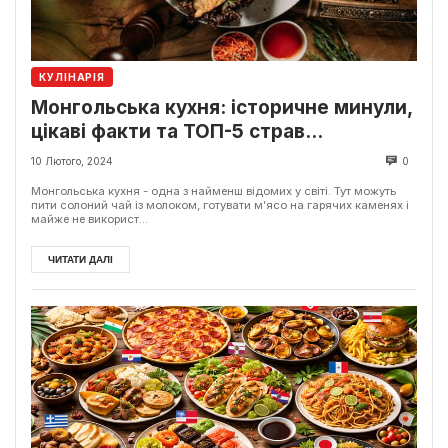
КУЛІНАРІЯ
Монгольська кухня: історичне минули,
цікаві факти та ТОП-5 страв
монгольської кухні
10 Лютого, 2024
0
Монгольська кухня - одна з найменш відомих у світі. Тут можуть
пити солоний чай із молоком, готувати м’ясо на гарячих каменях і
майже не використ...
ЧИТАТИ ДАЛІ