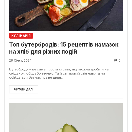
КУЛІНАРІЯ
Топ бутербродів: 15 рецептів намазок
на хліб для різних подій
28 Січня, 2024
0
Бутерброди – це сама проста страва, яку можна зробити на
сніданок, обід або вечерю. Та й святковий стіл навряд чи
обійдеться без них і це не дивн...
ЧИТАТИ ДАЛІ