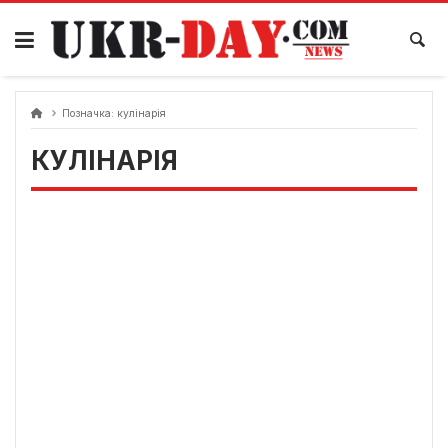
Перейти
до
вмісту
Позначка:
кулінарія
КУЛІНАРІЯ