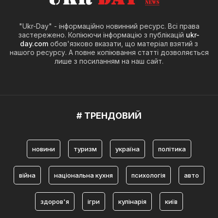
"Ukr-Day" - інформаційно новинний ресурс. Всі права
застережено. Копіюючи інформацію з публікацій
ukr-
day.com
обов'язково вказати, що матеріал взятий з
нашого ресурсу. А повне копіювання статті дозволяється
лише з посиланням на наш сайт.
# ТРЕНДОВИЙ
новини
туризм
україна
політика
війна
національна кухня
психологія
авто
здоров'я
ігри
кулінарія
київ