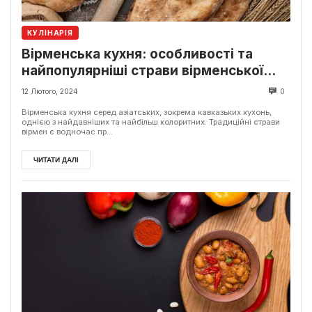
КУЛІНАРІЯ
Вірменська кухня: особливості та
найпопулярніші страви вірменської
кухні
12 Лютого, 2024
0
Вірменська кухня серед азіатських, зокрема кавказьких кухонь,
однією з найдавніших та найбільш колоритних. Традиційні страви
вірмен є водночас пр...
ЧИТАТИ ДАЛІ